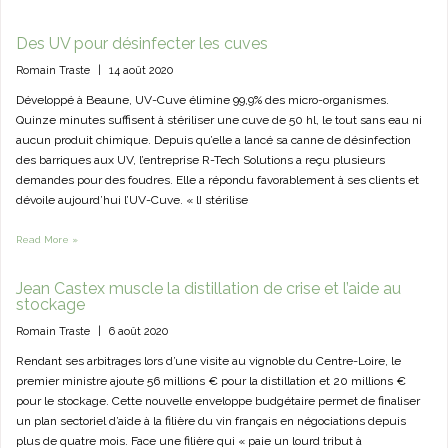
Des UV pour désinfecter les cuves
Romain Traste
|
14 août 2020
Développé à Beaune, UV-Cuve élimine 99,9% des micro-organismes.
Quinze minutes suffisent à stériliser une cuve de 50 hl, le tout sans eau ni
aucun produit chimique. Depuis qu’elle a lancé sa canne de désinfection
des barriques aux UV, l’entreprise R-Tech Solutions a reçu plusieurs
demandes pour des foudres. Elle a répondu favorablement à ses clients et
dévoile aujourd’hui l’UV-Cuve. « lI stérilise
Read More »
Jean Castex muscle la distillation de crise et l’aide au
stockage
Romain Traste
|
6 août 2020
Rendant ses arbitrages lors d’une visite au vignoble du Centre-Loire, le
premier ministre ajoute 56 millions € pour la distillation et 20 millions €
pour le stockage. Cette nouvelle enveloppe budgétaire permet de finaliser
un plan sectoriel d’aide à la filière du vin français en négociations depuis
plus de quatre mois. Face une filière qui « paie un lourd tribut à