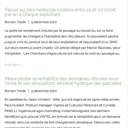
Passer au zéro herbicide coûtera entre 10 et 20 000€
par an à chaque exploitant
Romain Traste
|
5 décembre 2020
La perte de rendement induite par le passage au travail du sol va faire
augmenter les charges à l’hectolitre des viticulteurs. Ils pourraient perdre
jusqu’à 20% du produit brut de leur exploitation et l’équivalent d’un SMIC
sur leurs revenus avant impôts. Un article rédigé par Marion Bazireau pour
Vitisphère… Les Chambres d’agriculture ont calculé le coût du passage au
Read More »
Mieux piloter la rentabilité des domaines viticoles avec
Vintel et ses simulations de l’état hydrique des parcelles
Romain Traste
|
5 décembre 2020
En parallèle du Salon Vinitech -Sifel, qui est organisé en ligne cette année,
Paul Hublart, Product manager Vignes et Cultures Pérennes et Cyrielle
PINELLI, Ingénieure agro-marketing Vintel témoignent des derniers
bénéfices qu’a prouvé VINTEL en termes de la rentabilité pour un domaine
viticole, dans ce contexte de fort changement climatique. Découvrez cette