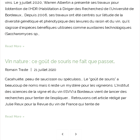
vins. Le 3 juillet 2020, Warren Albertin a présenté ses travaux pour
l’obtention de l’HDR (Habilitation à Diriger des Recherches) de l’Université de
Bordeaux… Depuis 2006, ses travaux ont été centrés sur l’étude de la
diversité génétique et phénotypique des levures du raisin et du vin, qu’il
s’agisse d’espèces bénéfiques utilisées comme auxiliaires technologiques
(Saccharomyces sp.,
Read More »
Vin nature : ce goût de souris ne fait que passer…
Romain Traste
|
21 juillet 2020
Cacahuète, peau de saucisson ou spéculoos… Le “goût de souris” a
beaucoup de noms mais il reste un mystère pour les vignerons. L’Institut
des sciences de la vigne et du vin (ISVV) à Bordeaux vient de lancer des
recherches pour tenter de l’expliquer... Retrouvons cet article rédigé par
Julie Reux pour la Revue du vin de France qui tente de
Read More »