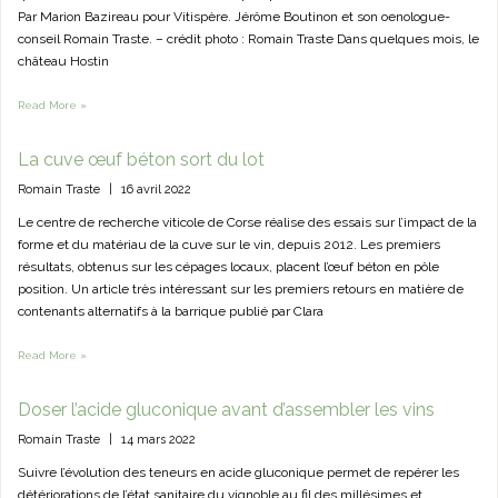
Par Marion Bazireau pour Vitispère. Jérôme Boutinon et son oenologue-
conseil Romain Traste. – crédit photo : Romain Traste Dans quelques mois, le
château Hostin
Read More »
La cuve œuf béton sort du lot
Romain Traste
|
16 avril 2022
Le centre de recherche viticole de Corse réalise des essais sur l’impact de la
forme et du matériau de la cuve sur le vin, depuis 2012. Les premiers
résultats, obtenus sur les cépages locaux, placent l’œuf béton en pôle
position. Un article très intéressant sur les premiers retours en matière de
contenants alternatifs à la barrique publié par Clara
Read More »
Doser l’acide gluconique avant d’assembler les vins
Romain Traste
|
14 mars 2022
Suivre l’évolution des teneurs en acide gluconique permet de repérer les
détériorations de l’état sanitaire du vignoble au fil des millésimes et