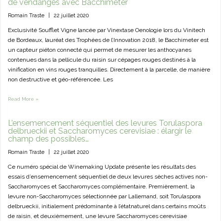
de vendanges avec Bacchimeter
Romain Traste
|
22 juillet 2020
Exclusivité Soufflet Vigne lancée par Vinextase Oenologie lors du Vinitech
de Bordeaux, lauréat des Trophées de l’Innovation 2018, le Bacchimeter est
un capteur piéton connecté qui permet de mesurer les anthocyanes
contenues dans la pellicule du raisin sur cépages rouges destinés à la
vinification en vins rouges tranquilles. Directement à la parcelle, de manière
non destructive et géo-référencée. Les
Read More »
L’ensemencement séquentiel des levures Torulaspora
delbrueckii et Saccharomyces cerevisiae : élargir le
champ des possibles…
Romain Traste
|
22 juillet 2020
Ce numéro spécial de Winemaking Update présente les résultats des
essais d’ensemencement séquentiel de deux levures sèches actives non-
Saccharomyces et Saccharomyces complémentaire. Premièrement, la
levure non-Saccharomyces sélectionnée par Lallemand, soit Torulaspora
delbrueckii, initialement prédominante à l’étatnaturel dans certains moûts
de raisin, et deuxièmement, une levure Saccharomyces cerevisiae