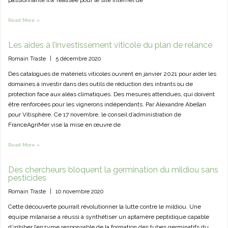
passionnante itw réalisée pour le site internet de
Read More »
Les aides à l’investissement viticole du plan de relance
Romain Traste
|
5 décembre 2020
Des catalogues de matériels viticoles ouvrent en janvier 2021 pour aider les
domaines à investir dans des outils de réduction des intrants ou de
protection face aux aléas climatiques. Des mesures attendues, qui doivent
être renforcées pour les vignerons indépendants. Par Alexandre Abellan
pour Vitisphère. Ce 17 novembre, le conseil d’administration de
FranceAgriMer vise la mise en œuvre de
Read More »
Des chercheurs bloquent la germination du mildiou sans
pesticides
Romain Traste
|
10 novembre 2020
Cette découverte pourrait révolutionner la lutte contre le mildiou. Une
équipe milanaise a réussi à synthétiser un aptamère peptidique capable
d’inhiber l’enzyme responsable de la formation des tubes germinatifs du