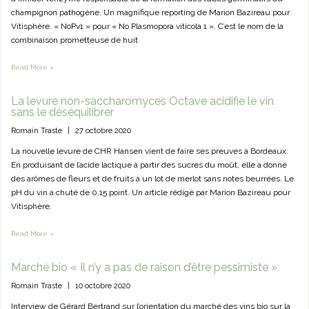
champignon pathogène. Un magnifique reporting de Marion Bazireau pour
Vitisphère. « NoPv1 » pour « No Plasmopora viticola 1 ». C’est le nom de la
combinaison prometteuse de huit
Read More »
La levure non-saccharomyces Octave acidifie le vin
sans le déséquilibrer
Romain Traste
|
27 octobre 2020
La nouvelle levure de CHR Hansen vient de faire ses preuves à Bordeaux.
En produisant de l’acide lactique à partir des sucres du moût, elle a donné
des arômes de fleurs et de fruits à un lot de merlot sans notes beurrées. Le
pH du vin a chuté de 0,15 point. Un article rédigé par Marion Bazireau pour
Vitisphère.
Read More »
Marché bio « Il n’y a pas de raison d’être pessimiste »
Romain Traste
|
10 octobre 2020
Interview de Gérard Bertrand sur l’orientation du marché des vins bio sur la