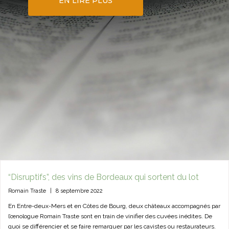
EN LIRE PLUS
romain traste, oenologue, consultant en
oenologie, winemaker, master en
management commercial, mastère spécialisé
manager de domaine viticole
“Disruptifs”, des vins de Bordeaux qui sortent du lot
Romain Traste
|
8 septembre 2022
En Entre-deux-Mers et en Côtes de Bourg, deux châteaux accompagnés par
l’œnologue Romain Traste sont en train de vinifier des cuvées inédites. De
quoi se différencier et se faire remarquer par les cavistes ou restaurateurs.