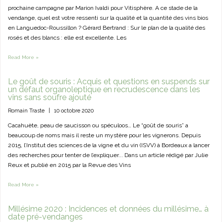
prochaine campagne par Marion Ivaldi pour Vitisphère. A ce stade de la
vendange, quel est votre ressenti sur la qualité et la quantité des vins bios
en Languedoc-Roussillon ? Gérard Bertrand : Sur le plan de la qualité des
rosés et des blancs : elle est excellente. Les
Read More »
Le goût de souris : Acquis et questions en suspends sur
un défaut organoleptique en recrudescence dans les
vins sans soufre ajouté
Romain Traste
|
10 octobre 2020
Cacahuète, peau de saucisson ou spéculoos… Le “goût de souris” a
beaucoup de noms mais il reste un mystère pour les vignerons. Depuis
2015, l’Institut des sciences de la vigne et du vin (ISVV) à Bordeaux a lancer
des recherches pour tenter de l’expliquer... Dans un article rédigé par Julie
Reux et publié en 2015 par la Revue des Vins
Read More »
Millésime 2020 : Incidences et données du millésime… à
date pré-vendanges