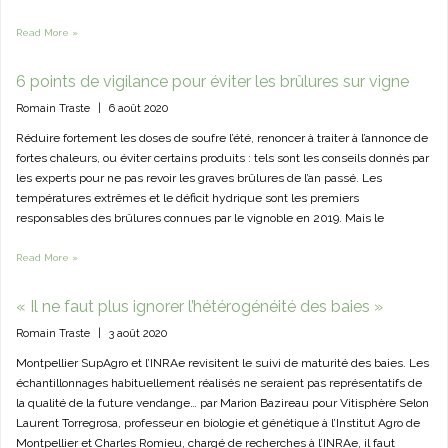
Read More »
6 points de vigilance pour éviter les brûlures sur vigne
Romain Traste
|
6 août 2020
Réduire fortement les doses de soufre l’été, renoncer à traiter à l’annonce de
fortes chaleurs, ou éviter certains produits : tels sont les conseils donnés par
les experts pour ne pas revoir les graves brûlures de l’an passé. Les
températures extrêmes et le déficit hydrique sont les premiers
responsables des brûlures connues par le vignoble en 2019. Mais le
Read More »
« Il ne faut plus ignorer l’hétérogénéité des baies »
Romain Traste
|
3 août 2020
Montpellier SupAgro et l’INRAe revisitent le suivi de maturité des baies. Les
échantillonnages habituellement réalisés ne seraient pas représentatifs de
la qualité de la future vendange… par Marion Bazireau pour Vitisphère Selon
Laurent Torregrosa, professeur en biologie et génétique à l’Institut Agro de
Montpellier et Charles Romieu, chargé de recherches à l’INRAe, il faut