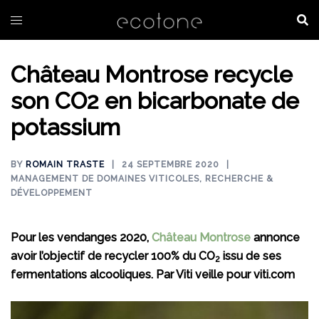
Aller
au
contenu
Château Montrose recycle
son CO2 en bicarbonate de
potassium
BY
ROMAIN TRASTE
24 SEPTEMBRE 2020
MANAGEMENT DE DOMAINES VITICOLES
,
RECHERCHE &
DÉVELOPPEMENT
Pour les vendanges 2020,
Château Montrose
annonce
avoir l’objectif de
recycler 100% du CO
issu de ses
2
fermentations alcooliques.
Par Viti veille pour viti.com